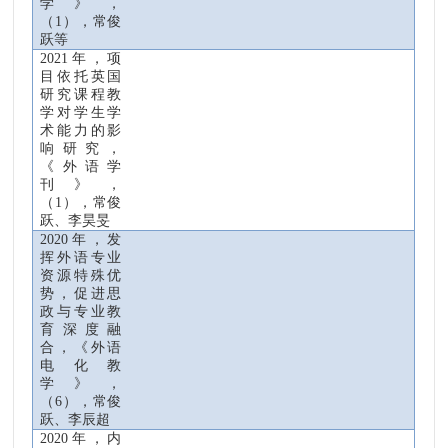
学》，
（
1
），常俊
跃等
2021
年，项
目依托英国
研究课程教
学对学生学
术能力的影
响研究，
《外语学
刊》，
（
1
），常俊
跃、李昊旻
2020
年，发
挥外语专业
资源特殊优
势，
促进思
政与
专业教
育深度融
合，《外语
电化教
学》，
（
6
），常俊
跃、李辰超
2020
年，内