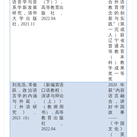
语音学与
音
（
下
）
》
，
合外语
系学
新发展
高等教育出
教育理
研究，清华
版社
，
念的创
大学出版
2022.04.
新与实
社，
2021.11
践”
（
第
一完成
人
）
获
辽宁省
普通高
等教育
（
本
科
）教
学成果
奖一等
奖
刘兆
浩
､
常俊
《新编英语
2020
年
跃
，政治语
口语教程
：
获“内容
言学的内涵
演讲与辩论
语言融
与外延，
（
上
）
》
合，讲
《外语研
（
教师用
好中国
究》，
书
），
高等
故事
2021
（
6
）
教育出版
——
社
，
《中国
2022.04.
文化》
（
英