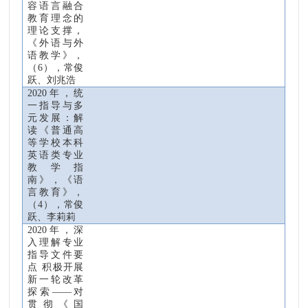
容语言融合
教育理念的
理论支撑，
《外语与外
语教学》，
（
6
），常俊
跃、刘兆浩
2020
年，统
一指导与多
元发展：解
读《普通高
等学校本科
英语类专业
教学指
南》，《语
言教育》，
（
4
），常俊
跃、李莉莉
2020
年，深
入理解专业
指导文件要
点
积极开展
新一轮改革
探索——对
贯彻《国