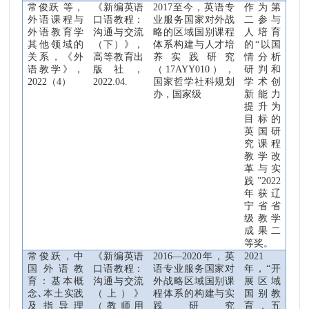
常俊跃
等，
《新编英语
2017
至今
，英语专
作为第
外语课程与
口语教程
：
业服务国家对外战
二参与
外语教育学
沟通与交流
略的区域国别课程
人培育
其他领域的
（
下
）
》
，
体系构建与人才培
的“以国
关系，《外
高等教育出
养实践研究
情分析
语教学》，
版社
，
（
17AYY010
）
，
研
判和
2022
（
4
）
2022.04.
国家哲学社科规划
学术创
办，国家级
新能力
提升为
目标的
英国研
究课程
教学改
革与实
践”
2022
年获辽
宁省省
级教学
成果二
等奖。
常俊跃，中
《新编英语
2016
—
2020
年，英
2021
国外语教
口语教程
：
语专业服务国家对
年，“开
育：基本概
沟通与交流
外战略区域国别课
展区域
念
､
本土实践
（
上
）
》
程体系的构建与实
国别教
及指导理
（
教师用
践研究
育，五