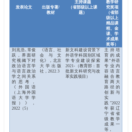
主持课题
教学研
发表论文
出版专著
/
（省部级以上课
究奖项
教材
题）
（省部
级以上
精品课
程、金
课、学
术成果
奖等）
刘兆
浩
､
常俊
《语言、社
新文科建设背景下
主持培
跃
，界面研
会与文
外语学科国别区域
育的成
究视阈下对
化》
，
北京
学专业建设探索
果“外语
政治语言学
大学出版
2021-
（教育部：首
专业内
与语言政治
社
，
2022.3
批新文科研究与改
容语言
学之间关系
革实践项目）
融合教
的思考，
育两大
《外国语
路径的
（上海外国
创新与
语大学学
实
报）》，
践”
2022
2022
（
5
）
年获辽
宁省省
级教学
成果一
等，