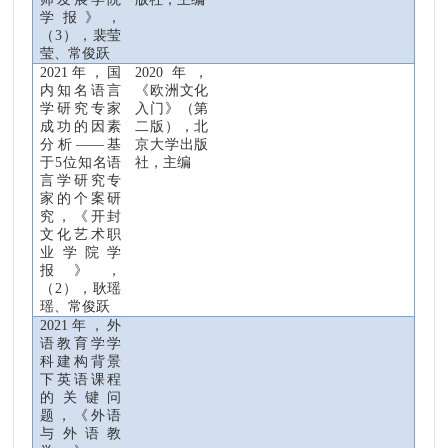
学报》，
（
3
），裴莹
莹、常俊跃
2021
年，国
2020
年，
内知名语言
《欧洲文化
学研究专家
入门》
（
第
成功的因素
二版
）
，北
分析——基
京大学出版
于
5
位知名语
社，主编
言学研究专
家的个案研
究，《开封
文化艺术职
业学院学
报》，
（
2
），耿瑶
瑶、常俊跃
2021
年，外
语教育学学
科建构背景
下英语课程
的关键问
题，《外语
与外语教