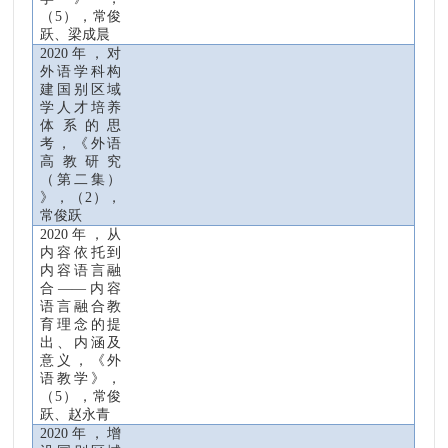
（
5
），常俊
跃、梁成晨
2020
年，对
外语学科构
建国别区域
学人才培养
体系的思
考，《外语
高教研究
（第二集）
》，
（
2
）
，
常俊跃
2020
年，从
内容依托到
内容语言融
合——内容
语言融合教
育理念的提
出、内涵及
意义，《外
语教学》，
（
5
）
，常俊
跃、赵永青
2020
年，增