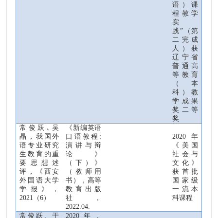
语
）
课
程教学
实
践”
（
第
二完成
人
）
获
辽宁省
普通高
等教育
（
本
科
）教
学成果
奖二等
奖
常俊跃
､
吴
《新编英语
晶
，我国外
口语教程
:
2020
年
语专业研究
演讲与辩
《美国
生教育的重
论
》
社会与
要思想述
（
下
）
》
文化》
评，《西安
（
教师用
获首批
外国语大学
书
），
高等
国家级
学报》，
教育出版
一流本
2021
（
6
）
社
，
科课程
2022.04.
常俊跃、于
2020
年，