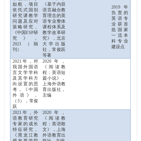
如航，项目
《基于内容
2019
年
依托式国别
语言融合教
负责的
研究课教学
育理念的英
英语专
问题及应对
语专业整体
业获首
策略研究，
课程体系及
批国家
《中国
ESP
研
教学改革研
一流本
究》，
究》，北京
科专
业
2021
（辑
大学出版
建设点
刊）
.
社，常俊跃
等著
2021
年，对
2020
年，
我国外国语
《阅读教
言文学学科
程：英语短
及其学科方
篇小说》，
向设置的思
上海外语教
考，《中国
育出版社，
外语》，
主编
（
3
），常俊
跃
2021
年，外
2020
年，
语教育研究
《阅读教
专家的成长
程：英语散
特征研究，
文》，上海
《黑龙江教
外语教育出
师发展学院
版社，主编