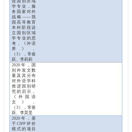
设国别区域
学专业，服
务国家对外
战略——我
国高等教育
本科阶段设
立国别区域
学专业的思
考，《外语
界》，
（
3
）
，常俊
跃、李莉莉
2020
年，国
别外发文数
量及其分布
对外语学科
推进国别研
究的启示，
《外国语
文》，
（
3
）
，常俊
跃、李昊旻
2020
年，
基
于
CIPP
评价
模式的项目