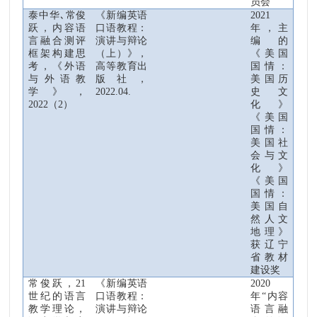
员会
泰中华
､
常俊
《新编英语
2021
跃
，内容语
口语教程
：
年
，
主
言融合测评
演讲与辩论
编的
框架构建思
（
上
）
》
，
《美国
考，《外语
高等教育出
国情：
与外语教
版社
，
美国历
学》，
2022.04.
史文
2022
（
2
）
化》
《美国
国情：
美
国社
会与文
化》
《美国
国情：
美国自
然人文
地理》
获辽宁
省教材
建设奖
常俊跃，
21
《新编英语
2020
世纪的语言
口语教程
：
年“内容
教学理论，
演讲与辩论
语言融