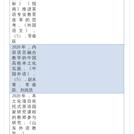
标》《指
南》推进英
语专业教育
改革的思
考，《外国
语文》，
（
5
），常俊
跃
2020
年，内
容语言融合
教学的中国
高校本土化
实践，《中
国外语》，
（
5
），赵永
青、常俊
跃、刘兆浩
2020
年，本
土化项目依
托式英语国
家研究课程
的教师参与
研究，《山
东外语教
学》，