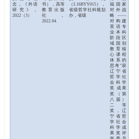
念
，《外语
书
）
，
高等
（
L16BYY015
）
，
福国家
研究》，
教育出版
省级哲学社科规划
对外战
2022
（
3
）
社
，
办，省级
略——
2022.04.
对构建
英语专
业本科
阶段区
域国别
教育核
心课程
体系的
思考”获
辽宁省
哲学社
会科学
奖
成果
奖（第
八届）
二等
奖，辽
宁省哲
学社会
科学成
果奖评
审委员